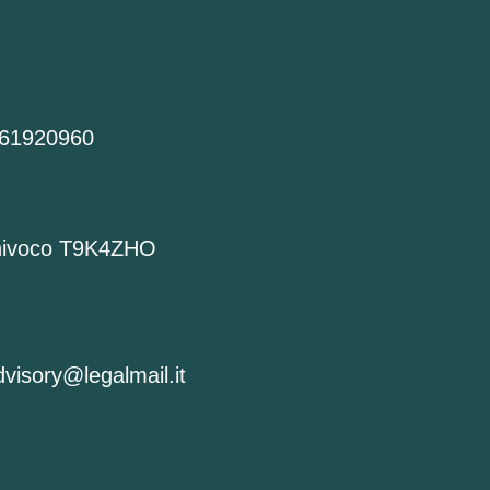
661920960
nivoco T9K4ZHO
visory@legalmail.it