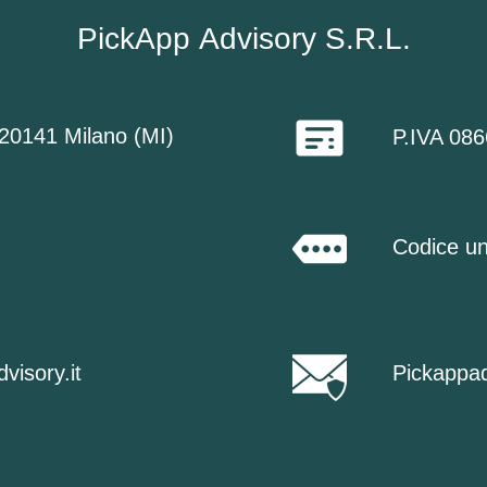
PickApp
Advisory S.R.L.
 20141 Milano (MI)
P.IVA 08
Codice u
visory.it
Pickappad